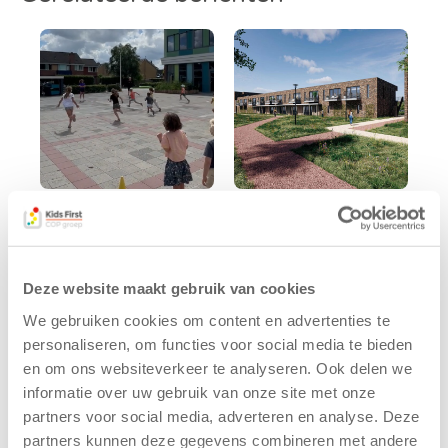
Kinderen BSO
Kids First
De
tekent
Westerburcht
koopcontract
Deze website maakt gebruik van cookies
trainen alvast
voor nieuw
voor Kids First
kindcentrum in
We gebruiken cookies om content en advertenties te
Mini 4 Mijl
wijk Wiarda in
personaliseren, om functies voor social media te bieden
Leeuwarden
en om ons websiteverkeer te analyseren. Ook delen we
7 augustus 2026
informatie over uw gebruik van onze site met onze
11 juni 2026
Eelde, 6 augustus
partners voor social media, adverteren en analyse. Deze
Leeuwarden –
2026 – Kinderen
partners kunnen deze gegevens combineren met andere