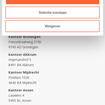
Werken bij Kids First
Nieuws over Kids First
Selectie toestaan
Wijzigen opvangcontract
Opzeggen opvangcontract
Weigeren
Contact
Kantoor Groningen
Friesestraatweg 215b
9743 AD Groningen
Kantoor Akkrum
Hopmanshof 5
8491 BK Akkrum
Kantoor Mijdrecht
Postbus 1030
3640 BA Mijdrecht
Kantoor Assen
Lauwers 4
9405 BL Assen