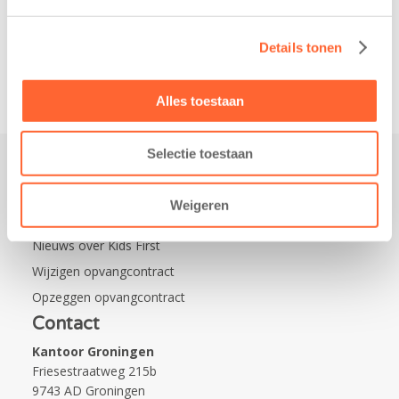
Leeuwarden Zuid.
Na…
Details tonen
Alles toestaan
Selectie toestaan
Praktisch
Weigeren
Werken bij Kids First
Nieuws over Kids First
Wijzigen opvangcontract
Opzeggen opvangcontract
Contact
Kantoor Groningen
Friesestraatweg 215b
9743 AD Groningen