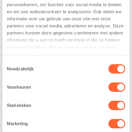
personaliseren, om functies voor social media te bieden
Kinderen BSO
Kids First
en om ons websiteverkeer te analyseren. Ook delen we
De
tekent
Westerburcht
koopcontract
informatie over uw gebruik van onze site met onze
trainen alvast
voor nieuw
partners voor social media, adverteren en analyse. Deze
voor Kids First
kindcentrum in
partners kunnen deze gegevens combineren met andere
Mini 4 Mijl
wijk Wiarda in
informatie die u aan ze heeft verstrekt of die ze hebben
Leeuwarden
verzameld op basis van uw gebruik van hun services.
7 augustus 2026
11 juni 2026
Eelde, 6 augustus
Toestemmingsselectie
Leeuwarden –
2026 – Kinderen
Noodzakelijk
Kids First
van BSO De
Kinderopvang
Westerburcht in
heeft een
Voorkeuren
Eelde trainden
belangrijke stap
donderdag alvast
gezet voor de
voor de Kids First
Statistieken
realisatie van een
Mini 4 Mijl. Zij
nieuw
kregen een…
kindcentrum in
Marketing
de wijk Wiarda in