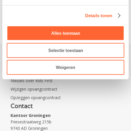
Leeuwarden Zuid.
Na…
Details tonen
Alles toestaan
Selectie toestaan
Praktisch
Weigeren
Werken bij Kids First
Nieuws over Kids First
Wijzigen opvangcontract
Opzeggen opvangcontract
Contact
Kantoor Groningen
Friesestraatweg 215b
9743 AD Groningen