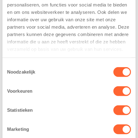
personaliseren, om functies voor social media te bieden
Kinderen BSO
Kids First
en om ons websiteverkeer te analyseren. Ook delen we
De
tekent
Westerburcht
koopcontract
informatie over uw gebruik van onze site met onze
trainen alvast
voor nieuw
partners voor social media, adverteren en analyse. Deze
voor Kids First
kindcentrum in
partners kunnen deze gegevens combineren met andere
Mini 4 Mijl
wijk Wiarda in
informatie die u aan ze heeft verstrekt of die ze hebben
Leeuwarden
verzameld op basis van uw gebruik van hun services.
7 augustus 2026
11 juni 2026
Eelde, 6 augustus
Toestemmingsselectie
Leeuwarden –
2026 – Kinderen
Noodzakelijk
Kids First
van BSO De
Kinderopvang
Westerburcht in
heeft een
Voorkeuren
Eelde trainden
belangrijke stap
donderdag alvast
gezet voor de
voor de Kids First
Statistieken
realisatie van een
Mini 4 Mijl. Zij
nieuw
kregen een…
kindcentrum in
Marketing
de wijk Wiarda in