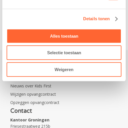
de wijk Wiarda in
Leeuwarden Zuid.
Details tonen
Na…
Alles toestaan
Selectie toestaan
Praktisch
Weigeren
Werken bij Kids First
Nieuws over Kids First
Wijzigen opvangcontract
Opzeggen opvangcontract
Contact
Kantoor Groningen
Friesestraatweg 215b