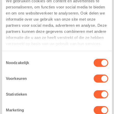
We gebruiken cookies om content en advertenties te
personaliseren, om functies voor social media te bieden
Kinderen BSO
Kids First
en om ons websiteverkeer te analyseren. Ook delen we
De
tekent
informatie over uw gebruik van onze site met onze
Westerburcht
koopcontract
partners voor social media, adverteren en analyse. Deze
trainen alvast
voor nieuw
partners kunnen deze gegevens combineren met andere
voor Kids First
kindcentrum in
informatie die u aan ze heeft verstrekt of die ze hebben
Mini 4 Mijl
wijk Wiarda in
verzameld op basis van uw gebruik van hun services.
Leeuwarden
7 augustus 2026
11 juni 2026
Eelde, 6 augustus
Toestemmingsselectie
Leeuwarden –
Noodzakelijk
2026 – Kinderen
Kids First
van BSO De
Kinderopvang
Westerburcht in
Voorkeuren
heeft een
Eelde trainden
belangrijke stap
donderdag alvast
gezet voor de
Statistieken
voor de Kids First
realisatie van een
Mini 4 Mijl. Zij
nieuw
kregen een…
Marketing
kindcentrum in