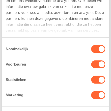
en om ons websiteverkeer te analyseren. Ook delen we
trainen alvast
voor nieuw
informatie over uw gebruik van onze site met onze
voor Kids First
kindcentrum in
partners voor social media, adverteren en analyse. Deze
Mini 4 Mijl
wijk Wiarda in
partners kunnen deze gegevens combineren met andere
Leeuwarden
7 augustus 2026
informatie die u aan ze heeft verstrekt of die ze hebben
11 juni 2026
verzameld op basis van uw gebruik van hun services.
Eelde, 6 augustus
Leeuwarden –
2026 – Kinderen
Kids First
van BSO De
Toestemmingsselectie
Kinderopvang
Noodzakelijk
Westerburcht in
heeft een
Eelde trainden
belangrijke stap
donderdag alvast
Voorkeuren
gezet voor de
voor de Kids First
realisatie van een
Mini 4 Mijl. Zij
nieuw
Statistieken
kregen een…
kindcentrum in
de wijk Wiarda in
Marketing
Leeuwarden Zuid.
Na…