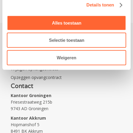
Details tonen
Alles toestaan
Selectie toestaan
Praktisch
Werken bij Kids First
Weigeren
Nieuws over Kids First
Wijzigen opvangcontract
Opzeggen opvangcontract
Contact
Kantoor Groningen
Friesestraatweg 215b
9743 AD Groningen
Kantoor Akkrum
Hopmanshof 5
8491 BK Akkrum