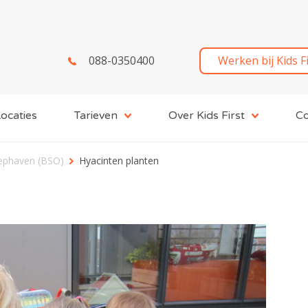
088-0350400
Werken bij Kids F
ocaties
Tarieven
Over Kids First
Co
iephaven (BSO)
Hyacinten planten