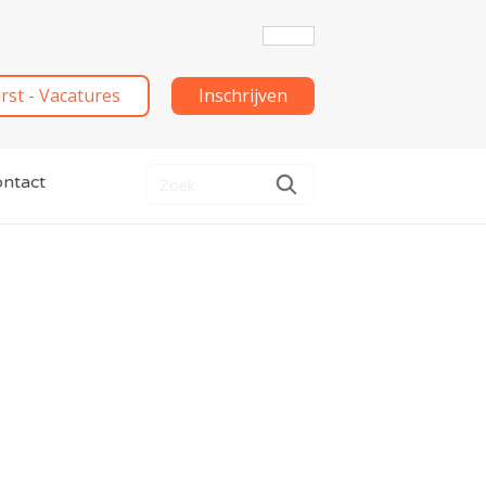
irst - Vacatures
Inschrijven
ntact