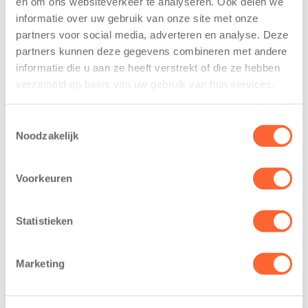
en om ons websiteverkeer te analyseren. Ook delen we
trainen alvast
voor nieuw
informatie over uw gebruik van onze site met onze
voor Kids First
kindcentrum in
partners voor social media, adverteren en analyse. Deze
Mini 4 Mijl
wijk Wiarda in
partners kunnen deze gegevens combineren met andere
Leeuwarden
7 augustus 2026
informatie die u aan ze heeft verstrekt of die ze hebben
11 juni 2026
verzameld op basis van uw gebruik van hun services.
Eelde, 6 augustus
Leeuwarden –
2026 – Kinderen
Kids First
van BSO De
Toestemmingsselectie
Kinderopvang
Noodzakelijk
Westerburcht in
heeft een
Eelde trainden
belangrijke stap
donderdag alvast
Voorkeuren
gezet voor de
voor de Kids First
realisatie van een
Mini 4 Mijl. Zij
nieuw
Statistieken
kregen een…
kindcentrum in
de wijk Wiarda in
Marketing
Leeuwarden Zuid.
Na…