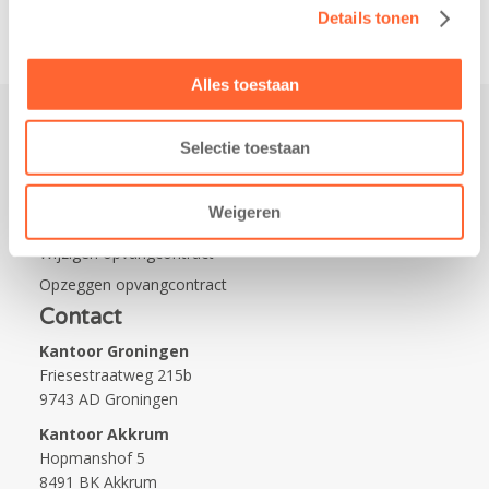
Details tonen
Alles toestaan
Selectie toestaan
Praktisch
Werken bij Kids First
Weigeren
Nieuws over Kids First
Wijzigen opvangcontract
Opzeggen opvangcontract
Contact
Kantoor Groningen
Friesestraatweg 215b
9743 AD Groningen
Kantoor Akkrum
Hopmanshof 5
8491 BK Akkrum