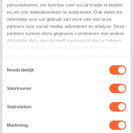
personaliseren, om functies voor social media te bieden
Kinderen BSO
Kids First
en om ons websiteverkeer te analyseren. Ook delen we
De
tekent
informatie over uw gebruik van onze site met onze
Westerburcht
koopcontract
trainen alvast
voor nieuw
partners voor social media, adverteren en analyse. Deze
voor Kids First
kindcentrum in
partners kunnen deze gegevens combineren met andere
Mini 4 Mijl
wijk Wiarda in
informatie die u aan ze heeft verstrekt of die ze hebben
Leeuwarden
verzameld op basis van uw gebruik van hun services.
7 augustus 2026
11 juni 2026
Eelde, 6 augustus
Toestemmingsselectie
Leeuwarden –
2026 – Kinderen
Noodzakelijk
Kids First
van BSO De
Kinderopvang
Westerburcht in
heeft een
Voorkeuren
Eelde trainden
belangrijke stap
donderdag alvast
gezet voor de
voor de Kids First
Statistieken
realisatie van een
Mini 4 Mijl. Zij
nieuw
kregen een…
Marketing
kindcentrum in