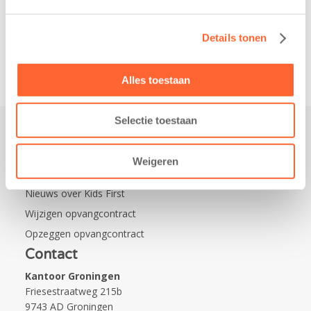
de wijk Wiarda in
Leeuwarden Zuid.
Na…
Details tonen
Alles toestaan
Selectie toestaan
Praktisch
Weigeren
Werken bij Kids First
Nieuws over Kids First
Wijzigen opvangcontract
Opzeggen opvangcontract
Contact
Kantoor Groningen
Friesestraatweg 215b
9743 AD Groningen