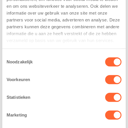
De
tekent
en om ons websiteverkeer te analyseren. Ook delen we
Westerburcht
koopcontract
informatie over uw gebruik van onze site met onze
trainen alvast
voor nieuw
partners voor social media, adverteren en analyse. Deze
voor Kids First
kindcentrum in
Mini 4 Mijl
wijk Wiarda in
partners kunnen deze gegevens combineren met andere
Leeuwarden
informatie die u aan ze heeft verstrekt of die ze hebben
7 augustus 2026
verzameld op basis van uw gebruik van hun services.
11 juni 2026
Eelde, 6 augustus
Leeuwarden –
2026 – Kinderen
Toestemmingsselectie
Kids First
van BSO De
Noodzakelijk
Kinderopvang
Westerburcht in
heeft een
Eelde trainden
Voorkeuren
belangrijke stap
donderdag alvast
gezet voor de
voor de Kids First
realisatie van een
Mini 4 Mijl. Zij
Statistieken
nieuw
kregen een…
kindcentrum in
Marketing
de wijk Wiarda in
Leeuwarden Zuid.