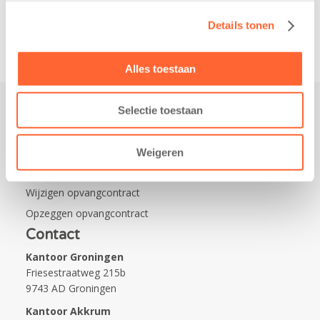
Na…
Details tonen
Alles toestaan
Selectie toestaan
Praktisch
Werken bij Kids First
Weigeren
Nieuws over Kids First
Wijzigen opvangcontract
Opzeggen opvangcontract
Contact
Kantoor Groningen
Friesestraatweg 215b
9743 AD Groningen
Kantoor Akkrum