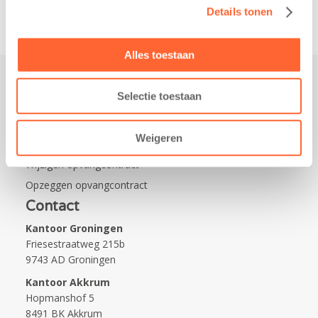
Details tonen
Alles toestaan
Selectie toestaan
Praktisch
Werken bij Kids First
Weigeren
Nieuws over Kids First
Wijzigen opvangcontract
Opzeggen opvangcontract
Contact
Kantoor Groningen
Friesestraatweg 215b
9743 AD Groningen
Kantoor Akkrum
Hopmanshof 5
8491 BK Akkrum