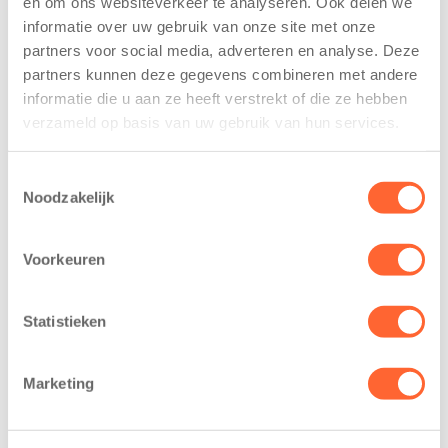
en om ons websiteverkeer te analyseren. Ook delen we
trainen alvast
voor nieuw
informatie over uw gebruik van onze site met onze
voor Kids First
kindcentrum in
partners voor social media, adverteren en analyse. Deze
Mini 4 Mijl
wijk Wiarda in
partners kunnen deze gegevens combineren met andere
Leeuwarden
7 augustus 2026
informatie die u aan ze heeft verstrekt of die ze hebben
11 juni 2026
verzameld op basis van uw gebruik van hun services.
Eelde, 6 augustus
Leeuwarden –
2026 – Kinderen
Kids First
van BSO De
Toestemmingsselectie
Kinderopvang
Noodzakelijk
Westerburcht in
heeft een
Eelde trainden
belangrijke stap
donderdag alvast
Voorkeuren
gezet voor de
voor de Kids First
realisatie van een
Mini 4 Mijl. Zij
nieuw
Statistieken
kregen een…
kindcentrum in
de wijk Wiarda in
Marketing
Leeuwarden Zuid.
Na…