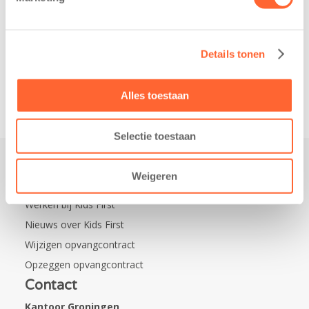
Leeuwarden Zuid.
namelijk de
Na…
nieuwe
naamsponsor
Details tonen
van…
Alles toestaan
Selectie toestaan
Weigeren
Praktisch
Werken bij Kids First
Nieuws over Kids First
Wijzigen opvangcontract
Opzeggen opvangcontract
Contact
Kantoor Groningen