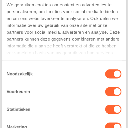
We gebruiken cookies om content en advertenties te
Kids First
Kids First
personaliseren, om functies voor social media te bieden
tekent
nieuwe
koopcontract
naamsponsor
en om ons websiteverkeer te analyseren. Ook delen we
voor nieuw
van de Mini 4
informatie over uw gebruik van onze site met onze
kindcentrum in
Mijl tijdens de
partners voor social media, adverteren en analyse. Deze
wijk Wiarda in
Menzis 4 Mijl
partners kunnen deze gegevens combineren met andere
Leeuwarden
van Groningen
informatie die u aan ze heeft verstrekt of die ze hebben
11 juni 2026
13 mei 2026
verzameld op basis van uw gebruik van hun services.
Leeuwarden –
De jongste
Toestemmingsselectie
Kids First
deelnemers van
Noodzakelijk
Kinderopvang
het grootste
heeft een
loopfeest van
belangrijke stap
Noord-Nederland
Voorkeuren
gezet voor de
staan dit jaar
realisatie van een
extra in de
Statistieken
nieuw
spotlight. Kids
kindcentrum in
First
de wijk Wiarda in
Kinderopvang is
Marketing