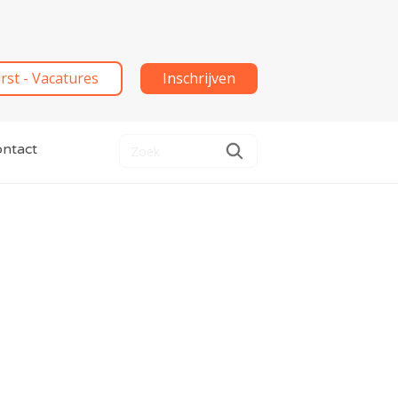
irst - Vacatures
Inschrijven
ntact