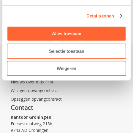
Leeuwarden Zuid.
Na…
Details tonen
Alles toestaan
Selectie toestaan
Praktisch
Weigeren
Werken bij Kids First
Nieuws over Kids First
Wijzigen opvangcontract
Opzeggen opvangcontract
Contact
Kantoor Groningen
Friesestraatweg 215b
9743 AD Groningen