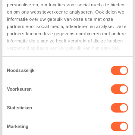
personaliseren, om functies voor social media te bieden
Kinderen BSO
Kids First
en om ons websiteverkeer te analyseren. Ook delen we
De
tekent
Westerburcht
koopcontract
informatie over uw gebruik van onze site met onze
trainen alvast
voor nieuw
partners voor social media, adverteren en analyse. Deze
voor Kids First
kindcentrum in
partners kunnen deze gegevens combineren met andere
Mini 4 Mijl
wijk Wiarda in
informatie die u aan ze heeft verstrekt of die ze hebben
Leeuwarden
verzameld op basis van uw gebruik van hun services.
7 augustus 2026
11 juni 2026
Eelde, 6 augustus
Toestemmingsselectie
Leeuwarden –
2026 – Kinderen
Noodzakelijk
Kids First
van BSO De
Kinderopvang
Westerburcht in
heeft een
Voorkeuren
Eelde trainden
belangrijke stap
donderdag alvast
gezet voor de
voor de Kids First
Statistieken
realisatie van een
Mini 4 Mijl. Zij
nieuw
kregen een…
kindcentrum in
Marketing
de wijk Wiarda in