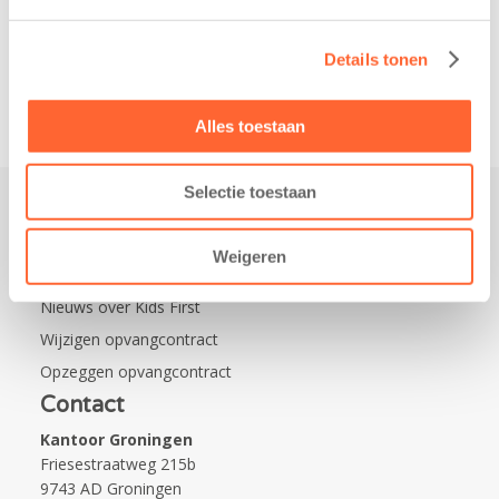
Leeuwarden Zuid.
Na…
Details tonen
Alles toestaan
Selectie toestaan
Praktisch
Weigeren
Werken bij Kids First
Nieuws over Kids First
Wijzigen opvangcontract
Opzeggen opvangcontract
Contact
Kantoor Groningen
Friesestraatweg 215b
9743 AD Groningen