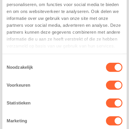
personaliseren, om functies voor social media te bieden
Kinderen BSO
Kids First
en om ons websiteverkeer te analyseren. Ook delen we
De
tekent
Westerburcht
koopcontract
informatie over uw gebruik van onze site met onze
trainen alvast
voor nieuw
partners voor social media, adverteren en analyse. Deze
voor Kids First
kindcentrum in
partners kunnen deze gegevens combineren met andere
Mini 4 Mijl
wijk Wiarda in
informatie die u aan ze heeft verstrekt of die ze hebben
Leeuwarden
verzameld op basis van uw gebruik van hun services.
7 augustus 2026
11 juni 2026
Eelde, 6 augustus
Toestemmingsselectie
Leeuwarden –
2026 – Kinderen
Noodzakelijk
Kids First
van BSO De
Kinderopvang
Westerburcht in
heeft een
Voorkeuren
Eelde trainden
belangrijke stap
donderdag alvast
gezet voor de
voor de Kids First
Statistieken
realisatie van een
Mini 4 Mijl. Zij
nieuw
kregen een…
kindcentrum in
Marketing
de wijk Wiarda in