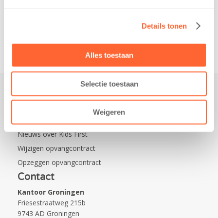
Leeuwarden Zuid.
Na…
Details tonen
Alles toestaan
Selectie toestaan
Praktisch
Weigeren
Werken bij Kids First
Nieuws over Kids First
Wijzigen opvangcontract
Opzeggen opvangcontract
Contact
Kantoor Groningen
Friesestraatweg 215b
9743 AD Groningen