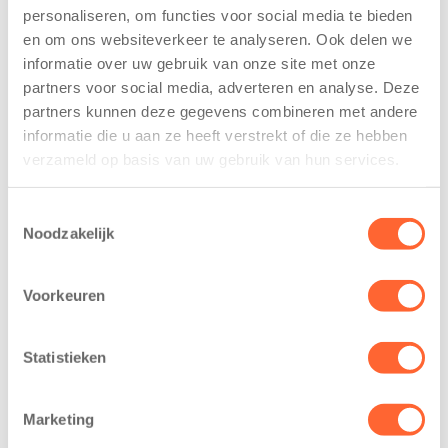
personaliseren, om functies voor social media te bieden
Kinderen BSO
Kids First
en om ons websiteverkeer te analyseren. Ook delen we
De
tekent
Westerburcht
koopcontract
informatie over uw gebruik van onze site met onze
trainen alvast
voor nieuw
partners voor social media, adverteren en analyse. Deze
voor Kids First
kindcentrum in
partners kunnen deze gegevens combineren met andere
Mini 4 Mijl
wijk Wiarda in
informatie die u aan ze heeft verstrekt of die ze hebben
Leeuwarden
verzameld op basis van uw gebruik van hun services.
7 augustus 2026
11 juni 2026
Eelde, 6 augustus
Toestemmingsselectie
Leeuwarden –
2026 – Kinderen
Noodzakelijk
Kids First
van BSO De
Kinderopvang
Westerburcht in
heeft een
Voorkeuren
Eelde trainden
belangrijke stap
donderdag alvast
gezet voor de
voor de Kids First
Statistieken
realisatie van een
Mini 4 Mijl. Zij
nieuw
kregen een…
kindcentrum in
Marketing
de wijk Wiarda in