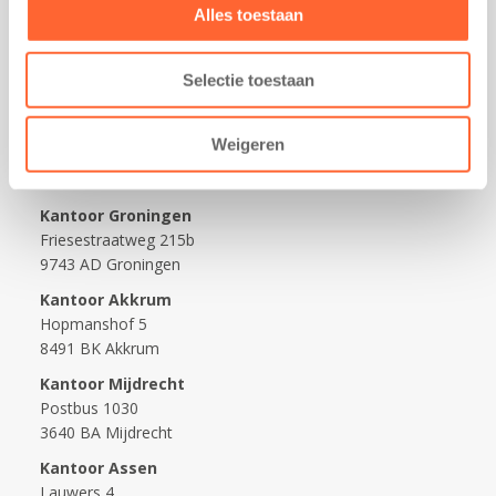
Praktisch
Alles toestaan
Werken bij Kids First
Selectie toestaan
Nieuws over Kids First
Wijzigen opvangcontract
Weigeren
Opzeggen opvangcontract
Contact
Kantoor Groningen
Friesestraatweg 215b
9743 AD Groningen
Kantoor Akkrum
Hopmanshof 5
8491 BK Akkrum
Kantoor Mijdrecht
Postbus 1030
3640 BA Mijdrecht
Kantoor Assen
Lauwers 4