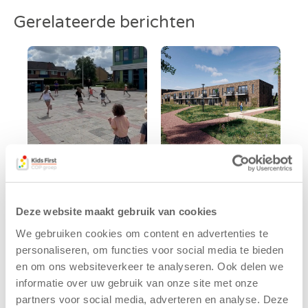
Gerelateerde berichten
Kinderen BSO
Kids First
De
tekent
Deze website maakt gebruik van cookies
Westerburcht
koopcontract
trainen alvast
voor nieuw
We gebruiken cookies om content en advertenties te
voor Kids First
kindcentrum in
personaliseren, om functies voor social media te bieden
Mini 4 Mijl
wijk Wiarda in
en om ons websiteverkeer te analyseren. Ook delen we
Leeuwarden
7 augustus 2026
informatie over uw gebruik van onze site met onze
11 juni 2026
partners voor social media, adverteren en analyse. Deze
Eelde, 6 augustus