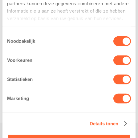
partners kunnen deze gegevens combineren met andere
Leeuwarden –
2026 – Kinderen
informatie die u aan ze heeft verstrekt of die ze hebben
Kids First
van BSO De
verzameld op basis van uw gebruik van hun services.
Kinderopvang
Westerburcht in
heeft een
Eelde trainden
Toestemmingsselectie
belangrijke stap
donderdag alvast
Noodzakelijk
gezet voor de
voor de Kids First
realisatie van een
Mini 4 Mijl. Zij
nieuw
Voorkeuren
kregen een…
kindcentrum in
de wijk Wiarda in
Statistieken
Leeuwarden Zuid.
Na…
Marketing
Details tonen