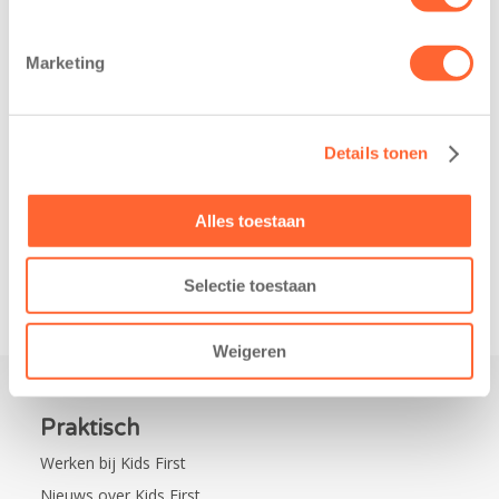
heeft een
Eelde trainden
belangrijke stap
donderdag alvast
Marketing
gezet voor de
voor de Kids First
realisatie van een
Mini 4 Mijl. Zij
nieuw
kregen een…
Details tonen
kindcentrum in
de wijk Wiarda in
Leeuwarden Zuid.
Alles toestaan
Na…
Selectie toestaan
Weigeren
Praktisch
Werken bij Kids First
Nieuws over Kids First