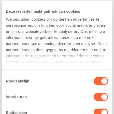
Deze website maakt gebruik van cookies
We gebruiken cookies om content en advertenties te
personaliseren, om functies voor social media te bieden
en om ons websiteverkeer te analyseren. Ook delen we
informatie over uw gebruik van onze site met onze
partners voor social media, adverteren en analyse. Deze
Kinderen BSO
Kids First
partners kunnen deze gegevens combineren met andere
De
tekent
informatie die u aan ze heeft verstrekt of die ze hebben
Westerburcht
koopcontract
verzameld op basis van uw gebruik van hun services.
trainen alvast
voor nieuw
voor Kids First
kindcentrum in
Mini 4 Mijl
wijk Wiarda in
Toestemmingsselectie
Noodzakelijk
Leeuwarden
7 augustus 2026
11 juni 2026
Eelde, 6 augustus
Voorkeuren
Leeuwarden –
2026 – Kinderen
Kids First
van BSO De
Kinderopvang
Westerburcht in
Statistieken