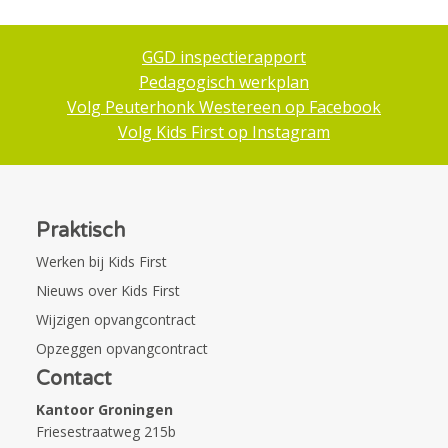
GGD inspectierapport
Pedagogisch werkplan
Volg Peuterhonk Westereen op Facebook
Volg Kids First op Instagram
Praktisch
Werken bij Kids First
Nieuws over Kids First
Wijzigen opvangcontract
Opzeggen opvangcontract
Contact
Kantoor Groningen
Friesestraatweg 215b