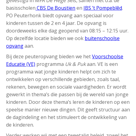
gevestigd in MFA De Hege Seis, samen met o.a. de
basisscholen
CBS De Boustien
en
IBS ’t Pompeblêd
.
PO Peuterhonk biedt opvang aan speciaal voor
kinderen tussen de 2 en 4 jaar. De opvang is
doordeweeks elke dag geopend van 08:15 – 12:15 uur.
Op dezelfde locatie bieden we ook
buitenschoolse
opvang
aan.
Bij deze peuteropvang bieden we het
Voorschoolse
Educatie (VE)
programma
Uk & Puk
aan. VE is een
programma wat jonge kinderen helpt om zich te
ontwikkelen op verschillende gebieden, zoals taal,
rekenen, bewegen en sociale vaardigheden. Er wordt
gewerkt in thema’s die passen bij de wereld van jonge
kinderen. Door deze thema’s leren de kinderen op een
speelse manier nieuwe dingen. Dit geeft structuur aan
de dagindeling en het stimuleert de ontwikkeling van
de kinderen.
Verder werken wij met een tweetalig beleid, zowel het