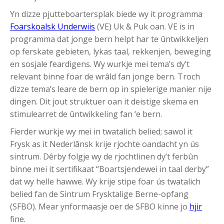
Yn dizze pjutteboartersplak biede wy it programma
Foarskoalsk Underwiis
(VE) Uk & Puk oan. VE is in
programma dat jonge bern helpt har te ûntwikkeljen
op ferskate gebieten, lykas taal, rekkenjen, beweging
en sosjale feardigens. Wy wurkje mei tema’s dy’t
relevant binne foar de wrâld fan jonge bern. Troch
dizze tema’s leare de bern op in spielerige manier nije
dingen. Dit jout struktuer oan it deistige skema en
stimulearret de ûntwikkeling fan ‘e bern.
Fierder wurkje wy mei in twatalich belied; sawol it
Frysk as it Nederlânsk krije rjochte oandacht yn ús
sintrum. Dêrby folgje wy de rjochtlinen dy’t ferbûn
binne mei it sertifikaat “Boartsjendewei in taal derby”
dat wy helle hawwe. Wy krije stipe foar ús twatalich
belied fan de Sintrum Frysktalige Berne-opfang
(SFBO). Mear ynformaasje oer de SFBO kinne jo
hjir
fine.