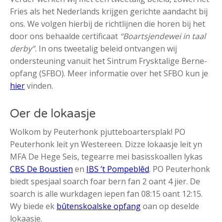
Fries als het Nederlands krijgen gerichte aandacht bij
ons. We volgen hierbij de richtlijnen die horen bij het
door ons behaalde certificaat
“Boartsjendewei in taal
derby”.
In ons tweetalig beleid ontvangen wij
ondersteuning vanuit het Sintrum Frysktalige Berne-
opfang (SFBO). Meer informatie over het SFBO kun je
hier
vinden.
Oer de lokaasje
Wolkom by Peuterhonk pjutteboartersplak! PO
Peuterhonk leit yn Westereen. Dizze lokaasje leit yn
MFA De Hege Seis, tegearre mei basisskoallen lykas
CBS De Boustien
en
IBS ’t Pompeblêd
. PO Peuterhonk
biedt spesjaal soarch foar bern fan 2 oant 4 jier. De
soarch is alle wurkdagen iepen fan 08:15 oant 12:15.
Wy biede ek
bûtenskoalske opfang
oan op deselde
lokaasje.