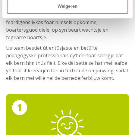
Weigeren
Boppe alles is it in gastfrije plak om oare bern en
folwoeksenen te moetsjen. Jo bern leart dêr sosjale
feardigens lykas foar himsels opkomme,
boartersguod diele, op syn beurt wachtsje en
tegearre boartsje.
Us team bestiet út entûsjaste en betûfte
pedagogyske professionals dy’t derfoar soargje dat
elk bern him thús fielt. Elke dei sette se har mei leafde
yn foar it kreëarjen fan in fertroude omjouwing, sadat
elk bern mei wille nei de bernedeiferbliuw komt.