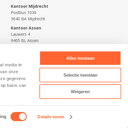
Kantoor Mijdrecht
Postbus 1030
3640 BA Mijdrecht
Kantoor Assen
Lauwers 4
9405 BL Assen
088-0350400
Alles toestaan
info@kidsfirst.nl
al media te
 van onze
Selectie toestaan
deze gegevens
 op basis van
Weigeren
ing
Details tonen
Contact opnemen