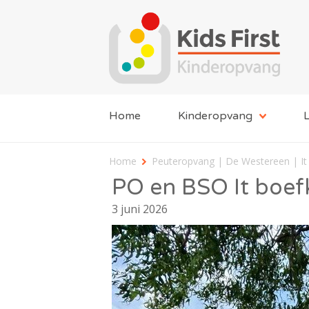
Home
Kinderopvang
L
Home
Peuteropvang | De Westereen | It
PO en BSO It boef
3 juni 2026