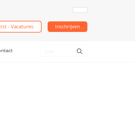
irst - Vacatures
Inschrijven
ntact