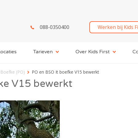
088-0350400
Werken bij Kids F
ocaties
Tarieven
Over Kids First
Co
 Boefke (PO)
PO en BSO It boefke V15 bewerkt
ke V15 bewerkt