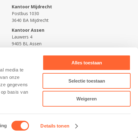
Kantoor Mijdrecht
Postbus 1030
3640 BA Mijdrecht
Kantoor Assen
Lauwers 4
9405 BL Assen
088-0350400
Alles toestaan
info@kidsfirst.nl
al media te
 van onze
Selectie toestaan
deze gegevens
 op basis van
Weigeren
ing
Details tonen
Contact opnemen