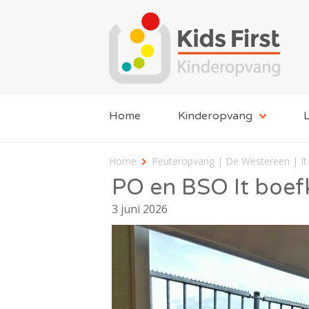
Home
Kinderopvang
L
Home
Peuteropvang | De Westereen | It
PO en BSO It boef
3 juni 2026