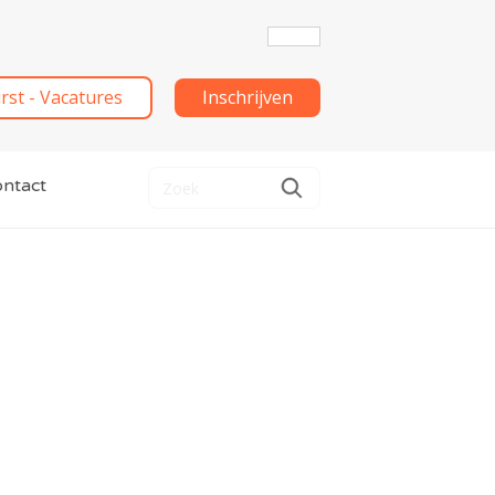
irst - Vacatures
Inschrijven
ntact