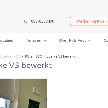
088-0350400
Werken bij Kids F
ocaties
Tarieven
Over Kids First
Co
 Boefke (PO)
PO en BSO It boefke V3 bewerkt
ke V3 bewerkt