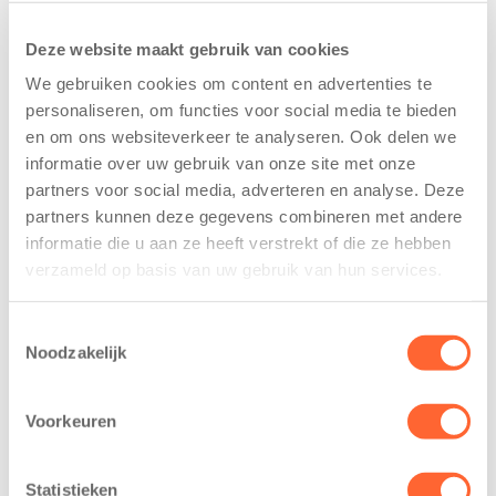
Deze website maakt gebruik van cookies
We gebruiken cookies om content en advertenties te
personaliseren, om functies voor social media te bieden
en om ons websiteverkeer te analyseren. Ook delen we
informatie over uw gebruik van onze site met onze
partners voor social media, adverteren en analyse. Deze
Kinderen BSO
Kids First
partners kunnen deze gegevens combineren met andere
De
tekent
informatie die u aan ze heeft verstrekt of die ze hebben
Westerburcht
koopcontract
verzameld op basis van uw gebruik van hun services.
trainen alvast
voor nieuw
voor Kids First
kindcentrum in
Mini 4 Mijl
wijk Wiarda in
Toestemmingsselectie
Noodzakelijk
Leeuwarden
7 augustus 2026
11 juni 2026
Eelde, 6 augustus
Voorkeuren
Leeuwarden –
2026 – Kinderen
Kids First
van BSO De
Kinderopvang
Westerburcht in
Statistieken