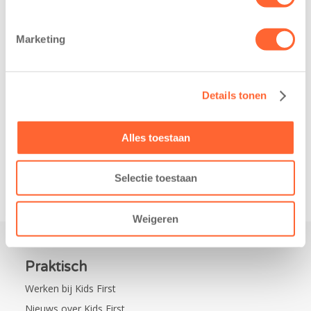
heeft een
Eelde trainden
belangrijke stap
donderdag alvast
Marketing
gezet voor de
voor de Kids First
realisatie van een
Mini 4 Mijl. Zij
nieuw
kregen een…
Details tonen
kindcentrum in
de wijk Wiarda in
Leeuwarden Zuid.
Alles toestaan
Na…
Selectie toestaan
Weigeren
Praktisch
Werken bij Kids First
Nieuws over Kids First