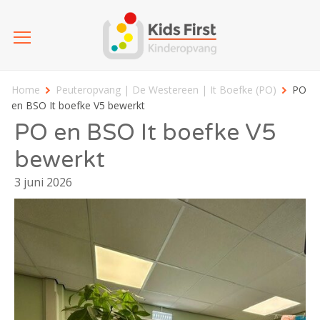
Home
Peuteropvang | De Westereen | It Boefke (PO)
PO
en BSO It boefke V5 bewerkt
PO en BSO It boefke V5
bewerkt
3 juni 2026