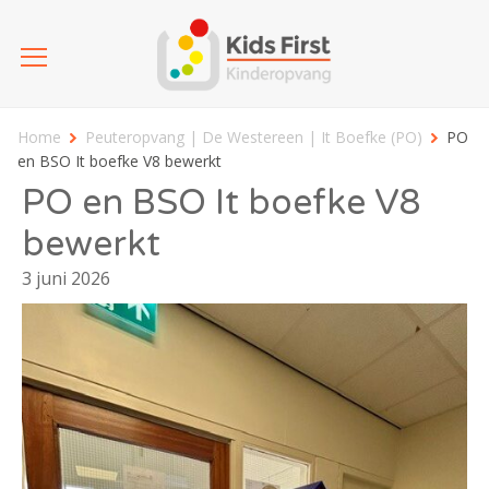
Home
Peuteropvang | De Westereen | It Boefke (PO)
PO
en BSO It boefke V8 bewerkt
PO en BSO It boefke V8
bewerkt
3 juni 2026