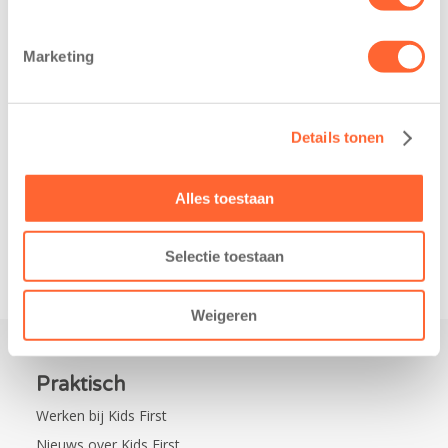
heeft een
Eelde trainden
belangrijke stap
donderdag alvast
Marketing
gezet voor de
voor de Kids First
realisatie van een
Mini 4 Mijl. Zij
nieuw
kregen een…
Details tonen
kindcentrum in
de wijk Wiarda in
Leeuwarden Zuid.
Alles toestaan
Na…
Selectie toestaan
Weigeren
Praktisch
Werken bij Kids First
Nieuws over Kids First