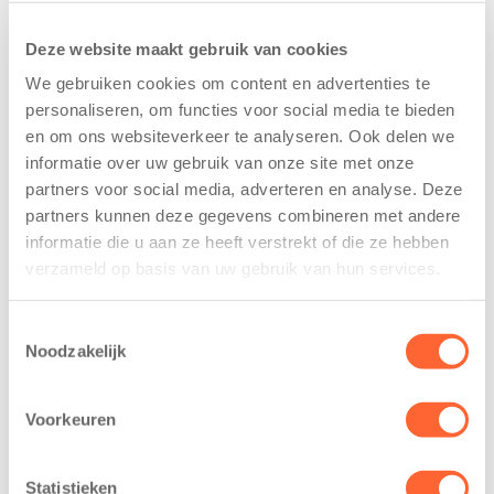
Deze website maakt gebruik van cookies
We gebruiken cookies om content en advertenties te
personaliseren, om functies voor social media te bieden
en om ons websiteverkeer te analyseren. Ook delen we
informatie over uw gebruik van onze site met onze
partners voor social media, adverteren en analyse. Deze
Kinderen BSO
Kids First
partners kunnen deze gegevens combineren met andere
De
tekent
informatie die u aan ze heeft verstrekt of die ze hebben
Westerburcht
koopcontract
verzameld op basis van uw gebruik van hun services.
trainen alvast
voor nieuw
voor Kids First
kindcentrum in
Mini 4 Mijl
wijk Wiarda in
Toestemmingsselectie
Noodzakelijk
Leeuwarden
7 augustus 2026
11 juni 2026
Eelde, 6 augustus
Voorkeuren
Leeuwarden –
2026 – Kinderen
Kids First
van BSO De
Kinderopvang
Westerburcht in
Statistieken