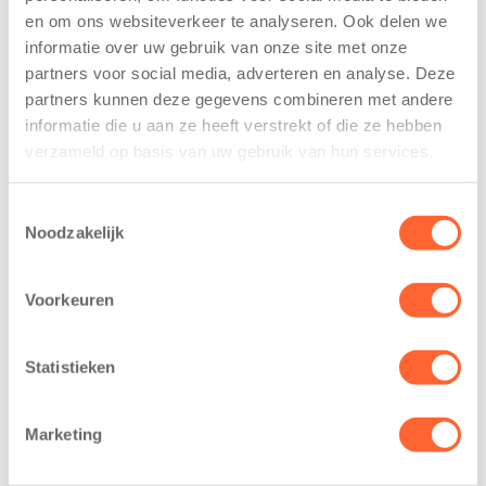
De
tekent
en om ons websiteverkeer te analyseren. Ook delen we
Westerburcht
koopcontract
informatie over uw gebruik van onze site met onze
trainen alvast
voor nieuw
voor Kids First
kindcentrum in
partners voor social media, adverteren en analyse. Deze
Mini 4 Mijl
wijk Wiarda in
partners kunnen deze gegevens combineren met andere
Leeuwarden
informatie die u aan ze heeft verstrekt of die ze hebben
7 augustus 2026
verzameld op basis van uw gebruik van hun services.
11 juni 2026
Eelde, 6 augustus
Leeuwarden –
2026 – Kinderen
Toestemmingsselectie
Kids First
van BSO De
Noodzakelijk
Kinderopvang
Westerburcht in
heeft een
Eelde trainden
Voorkeuren
belangrijke stap
donderdag alvast
gezet voor de
voor de Kids First
realisatie van een
Mini 4 Mijl. Zij
Statistieken
nieuw
kregen een…
kindcentrum in
Marketing
de wijk Wiarda in
Leeuwarden Zuid.