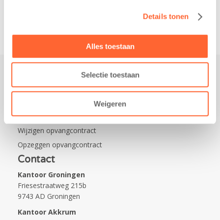
Na…
Details tonen
Alles toestaan
Selectie toestaan
Praktisch
Werken bij Kids First
Weigeren
Nieuws over Kids First
Wijzigen opvangcontract
Opzeggen opvangcontract
Contact
Kantoor Groningen
Friesestraatweg 215b
9743 AD Groningen
Kantoor Akkrum