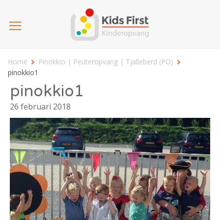
Home
Pinokkio | Peuteropvang | Tjalleberd (PO)
pinokkio1
pinokkio1
26 februari 2018