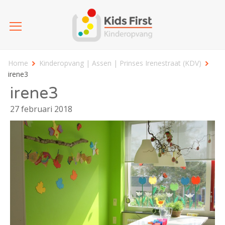
Home
Kinderopvang | Assen | Prinses Irenestraat (KDV)
irene3
irene3
27 februari 2018