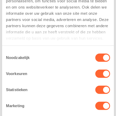
personaliseren, om functies voor social media te bieden
voor nieuw
van de Mini 4
en om ons websiteverkeer te analyseren. Ook delen we
kindcentrum in
Mijl tijdens de
informatie over uw gebruik van onze site met onze
wijk Wiarda in
Menzis 4 Mijl
partners voor social media, adverteren en analyse. Deze
Leeuwarden
van Groningen
partners kunnen deze gegevens combineren met andere
11 juni 2026
13 mei 2026
informatie die u aan ze heeft verstrekt of die ze hebben
Leeuwarden –
De jongste
verzameld op basis van uw gebruik van hun services.
Kids First
deelnemers van
Kinderopvang
het grootste
Toestemmingsselectie
heeft een
loopfeest van
Noodzakelijk
belangrijke stap
Noord-Nederland
gezet voor de
staan dit jaar
Voorkeuren
realisatie van een
extra in de
nieuw
spotlight. Kids
kindcentrum in
First
Statistieken
de wijk Wiarda in
Kinderopvang is
Leeuwarden Zuid.
namelijk de
Marketing
Na…
nieuwe
naamsponsor