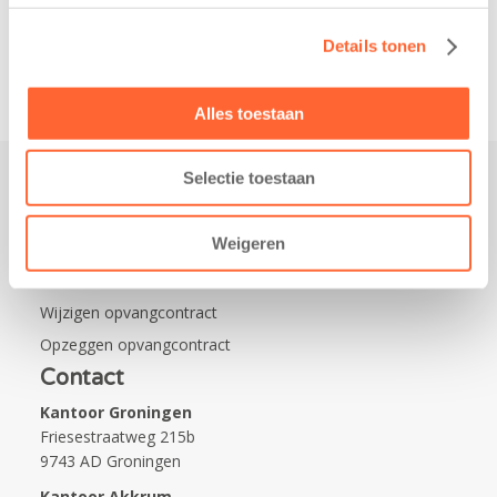
van…
Details tonen
Alles toestaan
Selectie toestaan
Praktisch
Weigeren
Werken bij Kids First
Nieuws over Kids First
Wijzigen opvangcontract
Opzeggen opvangcontract
Contact
Kantoor Groningen
Friesestraatweg 215b
9743 AD Groningen
Kantoor Akkrum