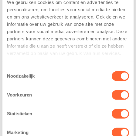
We gebruiken cookies om content en advertenties te
zodat niemand zich hoeft te vervelen!
personaliseren, om functies voor social media te bieden
en om ons websiteverkeer te analyseren. Ook delen we
Ons team bestaat uit enthousiaste en ervaren
informatie over uw gebruik van onze site met onze
pedagogische professionals die ervoor zorgen dat elk
partners voor social media, adverteren en analyse. Deze
kind zich thuis voelt. Als kinderen groter worden en
partners kunnen deze gegevens combineren met andere
naar de basisschool gaan, veranderen hun behoeftes
informatie die u aan ze heeft verstrekt of die ze hebben
mee. Ze spelen samen, sluiten vriendschappen en
verzameld op basis van uw gebruik van hun services.
leren grenzen kennen. Zeker oudere kinderen willen
vanuit zichzelf de wereld verkennen en leren van
Toestemmingsselectie
nieuwe ervaringen. Onze medewerkers spelen daar
Noodzakelijk
uitstekend op in.
Voorkeuren
Statistieken
Marketing