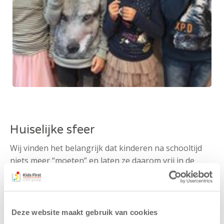
Huiselijke sfeer
Wij vinden het belangrijk dat kinderen na schooltijd
niets meer “moeten” en laten ze daarom vrij in de
invulling van hun tijd. Kinderen worden bij ons
opgevangen in huiselijke sfeer, zodat ze zich snel bij
ons thuis voelen en met veel plezier naar de BSO
gaan. In schoolvakanties en op margedagen zorgen
Deze website maakt gebruik van cookies
wij voor leuke extra activiteiten en speciale uitjes