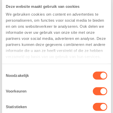
Deze website maakt gebruik van cookies
We gebruiken cookies om content en advertenties te
personaliseren, om functies voor social media te bieden
en om ons websiteverkeer te analyseren. Ook delen we
informatie over uw gebruik van onze site met onze
Kinderen BSO
Kids First
partners voor social media, adverteren en analyse. Deze
De
tekent
partners kunnen deze gegevens combineren met andere
Westerburcht
koopcontract
informatie die u aan ze heeft verstrekt of die ze hebben
trainen alvast
voor nieuw
verzameld op basis van uw gebruik van hun services.
voor Kids First
kindcentrum in
Mini 4 Mijl
wijk Wiarda in
Toestemmingsselectie
Leeuwarden
7 augustus 2026
Noodzakelijk
11 juni 2026
Eelde, 6 augustus
Leeuwarden –
2026 – Kinderen
Voorkeuren
Kids First
van BSO De
Kinderopvang
Westerburcht in
Statistieken
heeft een
Eelde trainden