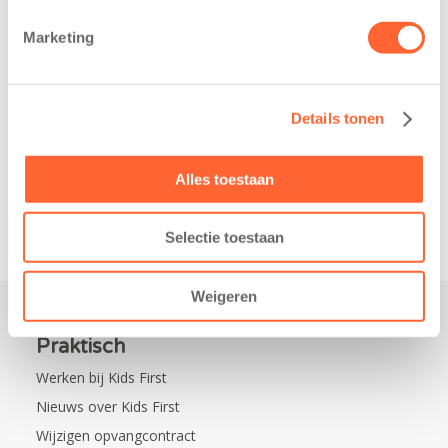
belangrijke stap
donderdag alvast
gezet voor de
voor de Kids First
Marketing
realisatie van een
Mini 4 Mijl. Zij
nieuw
kregen een…
kindcentrum in
Details tonen
de wijk Wiarda in
Leeuwarden Zuid.
Na…
Alles toestaan
Selectie toestaan
Weigeren
Praktisch
Werken bij Kids First
Nieuws over Kids First
Wijzigen opvangcontract