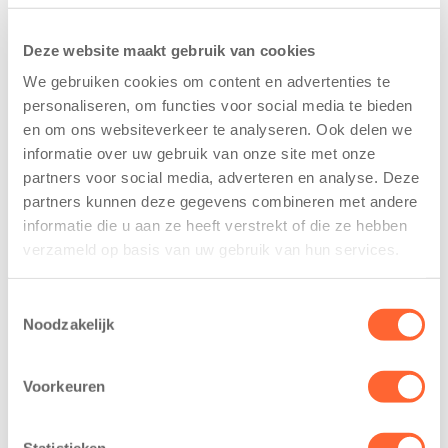
Deze website maakt gebruik van cookies
We gebruiken cookies om content en advertenties te
personaliseren, om functies voor social media te bieden
en om ons websiteverkeer te analyseren. Ook delen we
Kids First
Kids First
informatie over uw gebruik van onze site met onze
tekent
nieuwe
partners voor social media, adverteren en analyse. Deze
koopcontract
naamsponsor
partners kunnen deze gegevens combineren met andere
voor nieuw
van de Mini 4
informatie die u aan ze heeft verstrekt of die ze hebben
kindcentrum in
Mijl tijdens de
verzameld op basis van uw gebruik van hun services.
wijk Wiarda in
Menzis 4 Mijl
Leeuwarden
van Groningen
Toestemmingsselectie
11 juni 2026
13 mei 2026
Noodzakelijk
Leeuwarden –
De jongste
Kids First
deelnemers van
Voorkeuren
Kinderopvang
het grootste
heeft een
loopfeest van
Statistieken