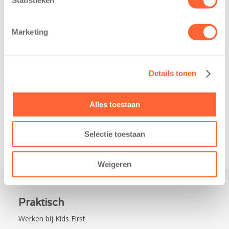
belangrijke stap
Noord-Nederland
gezet voor de
staan dit jaar
realisatie van een
extra in de
Marketing
nieuw
spotlight. Kids
kindcentrum in
First
de wijk Wiarda in
Kinderopvang is
Details tonen
Leeuwarden Zuid.
namelijk de
Na…
nieuwe
naamsponsor
Alles toestaan
van…
Selectie toestaan
Weigeren
Praktisch
Werken bij Kids First