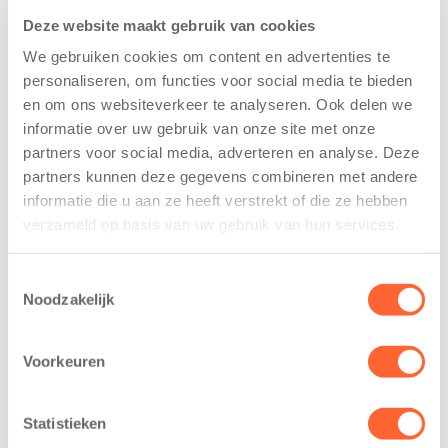
Deze website maakt gebruik van cookies
We gebruiken cookies om content en advertenties te
personaliseren, om functies voor social media te bieden
en om ons websiteverkeer te analyseren. Ook delen we
informatie over uw gebruik van onze site met onze
Kinderen BSO
Kids First
partners voor social media, adverteren en analyse. Deze
De
tekent
partners kunnen deze gegevens combineren met andere
Westerburcht
koopcontract
informatie die u aan ze heeft verstrekt of die ze hebben
trainen alvast
voor nieuw
verzameld op basis van uw gebruik van hun services.
voor Kids First
kindcentrum in
Mini 4 Mijl
wijk Wiarda in
Toestemmingsselectie
Leeuwarden
7 augustus 2026
Noodzakelijk
11 juni 2026
Eelde, 6 augustus
Leeuwarden –
2026 – Kinderen
Voorkeuren
Kids First
van BSO De
Kinderopvang
Westerburcht in
Statistieken
heeft een
Eelde trainden