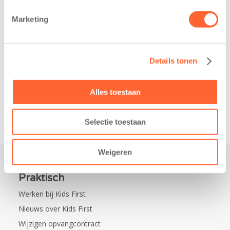
belangrijke stap
donderdag alvast
gezet voor de
voor de Kids First
Marketing
realisatie van een
Mini 4 Mijl. Zij
nieuw
kregen een…
kindcentrum in
Details tonen
de wijk Wiarda in
Leeuwarden Zuid.
Na…
Alles toestaan
Selectie toestaan
Weigeren
Praktisch
Werken bij Kids First
Nieuws over Kids First
Wijzigen opvangcontract