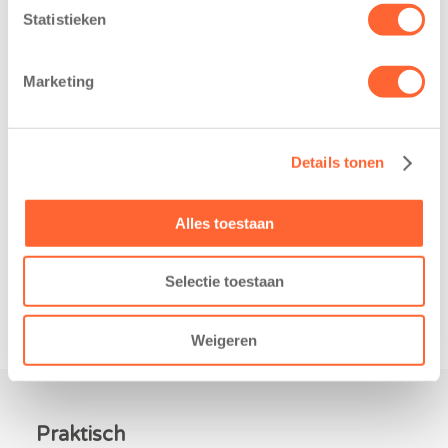
heeft een
loopfeest van
Statistieken
belangrijke stap
Noord-Nederland
gezet voor de
staan dit jaar
Marketing
realisatie van een
extra in de
nieuw
spotlight. Kids
kindcentrum in
First
Details tonen
de wijk Wiarda in
Kinderopvang is
Leeuwarden Zuid.
namelijk de
Na…
nieuwe
Alles toestaan
naamsponsor
van…
Selectie toestaan
Weigeren
Praktisch