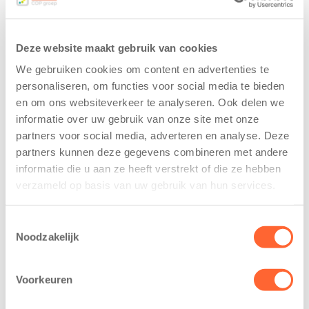
Deze website maakt gebruik van cookies
We gebruiken cookies om content en advertenties te
personaliseren, om functies voor social media te bieden
en om ons websiteverkeer te analyseren. Ook delen we
informatie over uw gebruik van onze site met onze
Kids First
Kids First
partners voor social media, adverteren en analyse. Deze
tekent
nieuwe
partners kunnen deze gegevens combineren met andere
koopcontract
naamsponsor
informatie die u aan ze heeft verstrekt of die ze hebben
voor nieuw
van de Mini 4
verzameld op basis van uw gebruik van hun services.
kindcentrum in
Mijl tijdens de
wijk Wiarda in
Menzis 4 Mijl
Leeuwarden
van Groningen
Toestemmingsselectie
Noodzakelijk
11 juni 2026
13 mei 2026
Leeuwarden –
De jongste
Voorkeuren
Kids First
deelnemers van
Kinderopvang
het grootste