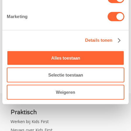
heeft een
Eelde trainden
belangrijke stap
donderdag alvast
Marketing
gezet voor de
voor de Kids First
realisatie van een
Mini 4 Mijl. Zij
nieuw
kregen een…
Details tonen
kindcentrum in
de wijk Wiarda in
Leeuwarden Zuid.
Alles toestaan
Na…
Selectie toestaan
Weigeren
Praktisch
Werken bij Kids First
Nieuws over Kids First