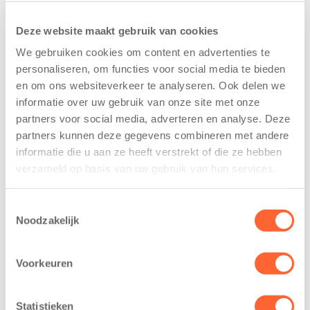
Deze website maakt gebruik van cookies
We gebruiken cookies om content en advertenties te
personaliseren, om functies voor social media te bieden
en om ons websiteverkeer te analyseren. Ook delen we
informatie over uw gebruik van onze site met onze
partners voor social media, adverteren en analyse. Deze
Kinderen BSO
Kids First
partners kunnen deze gegevens combineren met andere
De
tekent
informatie die u aan ze heeft verstrekt of die ze hebben
Westerburcht
koopcontract
verzameld op basis van uw gebruik van hun services.
trainen alvast
voor nieuw
voor Kids First
kindcentrum in
Mini 4 Mijl
wijk Wiarda in
Toestemmingsselectie
Noodzakelijk
Leeuwarden
7 augustus 2026
11 juni 2026
Eelde, 6 augustus
Voorkeuren
Leeuwarden –
2026 – Kinderen
Kids First
van BSO De
Kinderopvang
Westerburcht in
Statistieken