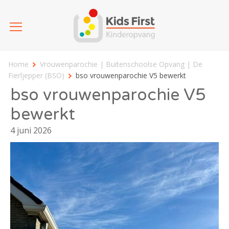
Home
Vrouwenparochie | Buitenschoolse Opvang | De
Fierljepper (BSO)
bso vrouwenparochie V5 bewerkt
bso vrouwenparochie V5
bewerkt
4 juni 2026