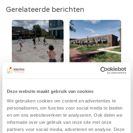
Gerelateerde berichten
Kinderen BSO
Kids First
De
tekent
Deze website maakt gebruik van cookies
Westerburcht
koopcontract
trainen alvast
voor nieuw
We gebruiken cookies om content en advertenties te
voor Kids First
kindcentrum in
personaliseren, om functies voor social media te bieden
Mini 4 Mijl
wijk Wiarda in
en om ons websiteverkeer te analyseren. Ook delen we
Leeuwarden
7 augustus 2026
informatie over uw gebruik van onze site met onze
11 juni 2026
partners voor social media, adverteren en analyse. Deze
Eelde, 6 augustus