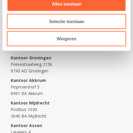
Praktisch
Alles toestaan
Werken bij Kids First
Selectie toestaan
Nieuws over Kids First
Wijzigen opvangcontract
Weigeren
Opzeggen opvangcontract
Contact
Kantoor Groningen
Friesestraatweg 215b
9743 AD Groningen
Kantoor Akkrum
Hopmanshof 5
8491 BK Akkrum
Kantoor Mijdrecht
Postbus 1030
3640 BA Mijdrecht
Kantoor Assen
Lauwers 4