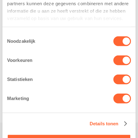
partners kunnen deze gegevens combineren met andere
Leeuwarden –
2026 – Kinderen
informatie die u aan ze heeft verstrekt of die ze hebben
Kids First
van BSO De
verzameld op basis van uw gebruik van hun services.
Kinderopvang
Westerburcht in
heeft een
Eelde trainden
Toestemmingsselectie
belangrijke stap
donderdag alvast
Noodzakelijk
gezet voor de
voor de Kids First
realisatie van een
Mini 4 Mijl. Zij
nieuw
Voorkeuren
kregen een…
kindcentrum in
de wijk Wiarda in
Statistieken
Leeuwarden Zuid.
Na…
Marketing
Details tonen