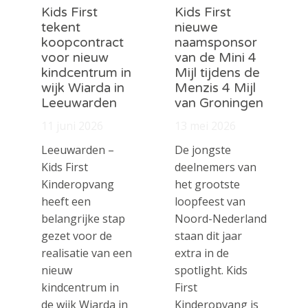
Kids First
Kids First
tekent
nieuwe
koopcontract
naamsponsor
voor nieuw
van de Mini 4
kindcentrum in
Mijl tijdens de
wijk Wiarda in
Menzis 4 Mijl
Leeuwarden
van Groningen
11 juni 2026
13 mei 2026
Leeuwarden –
De jongste
Kids First
deelnemers van
Kinderopvang
het grootste
heeft een
loopfeest van
belangrijke stap
Noord-Nederland
gezet voor de
staan dit jaar
realisatie van een
extra in de
nieuw
spotlight. Kids
kindcentrum in
First
de wijk Wiarda in
Kinderopvang is