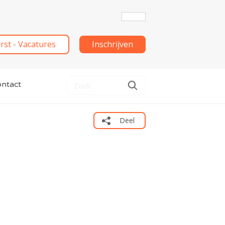
irst - Vacatures
Inschrijven
ntact
Deel