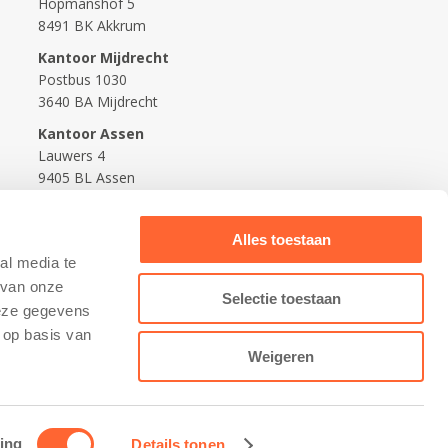
Hopmanshof 5
8491 BK Akkrum
Kantoor Mijdrecht
Postbus 1030
3640 BA Mijdrecht
Kantoor Assen
Lauwers 4
9405 BL Assen
088-0350400
Alles toestaan
info@kidsfirst.nl
al media te
 van onze
Selectie toestaan
deze gegevens
 op basis van
Weigeren
ing
Details tonen