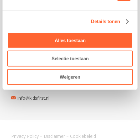
9743 AD Groningen
Kantoor Akkrum
Details tonen
Hopmanshof 5
8491 BK Akkrum
Alles toestaan
Kantoor Mijdrecht
Postbus 1030
3640 BA Mijdrecht
Selectie toestaan
Kantoor Assen
Lauwers 4
Weigeren
9405 BL Assen
088-0350400
info@kidsfirst.nl
Privacy Policy
–
Disclaimer
–
Cookiebeleid