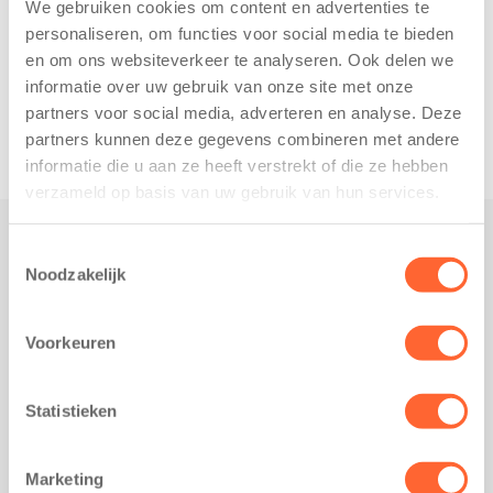
We gebruiken cookies om content en advertenties te
personaliseren, om functies voor social media te bieden
en om ons websiteverkeer te analyseren. Ook delen we
informatie over uw gebruik van onze site met onze
partners voor social media, adverteren en analyse. Deze
partners kunnen deze gegevens combineren met andere
informatie die u aan ze heeft verstrekt of die ze hebben
verzameld op basis van uw gebruik van hun services.
Toestemmingsselectie
Praktisch
Noodzakelijk
Werken bij Kids First
Nieuws over Kids First
Voorkeuren
Wijzigen opvangcontract
Opzeggen opvangcontract
Statistieken
Contact
Kantoor Groningen
Marketing
Friesestraatweg 215b