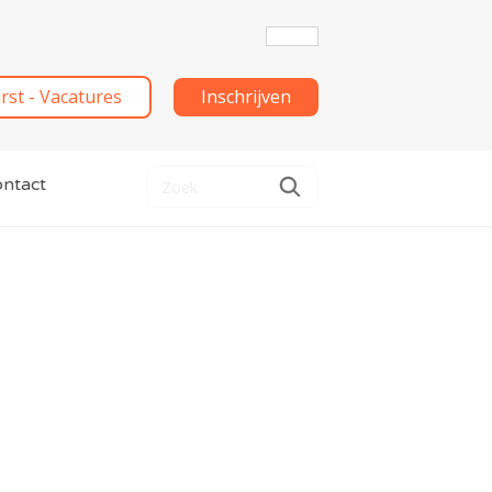
irst - Vacatures
Inschrijven
ntact