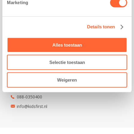
Marketing
Kantoor Groningen
Friesestraatweg 215b
9743 AD Groningen
Details tonen
Kantoor Akkrum
Hopmanshof 5
8491 BK Akkrum
Alles toestaan
Kantoor Mijdrecht
Postbus 1030
Selectie toestaan
3640 BA Mijdrecht
Kantoor Assen
Weigeren
Lauwers 4
9405 BL Assen
088-0350400
info@kidsfirst.nl