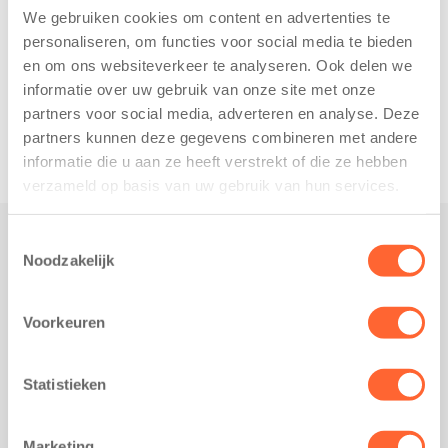
We gebruiken cookies om content en advertenties te
personaliseren, om functies voor social media te bieden
en om ons websiteverkeer te analyseren. Ook delen we
informatie over uw gebruik van onze site met onze
partners voor social media, adverteren en analyse. Deze
partners kunnen deze gegevens combineren met andere
informatie die u aan ze heeft verstrekt of die ze hebben
verzameld op basis van uw gebruik van hun services.
Toestemmingsselectie
Noodzakelijk
Praktisch
Werken bij Kids First
Voorkeuren
Nieuws over Kids First
Wijzigen opvangcontract
Statistieken
Opzeggen opvangcontract
Contact
Marketing
Kantoor Groningen