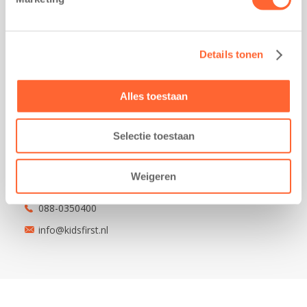
Friesestraatweg 215b
9743 AD Groningen
Kantoor Akkrum
Details tonen
Hopmanshof 5
8491 BK Akkrum
Alles toestaan
Kantoor Mijdrecht
Postbus 1030
3640 BA Mijdrecht
Selectie toestaan
Kantoor Assen
Lauwers 4
Weigeren
9405 BL Assen
088-0350400
info@kidsfirst.nl