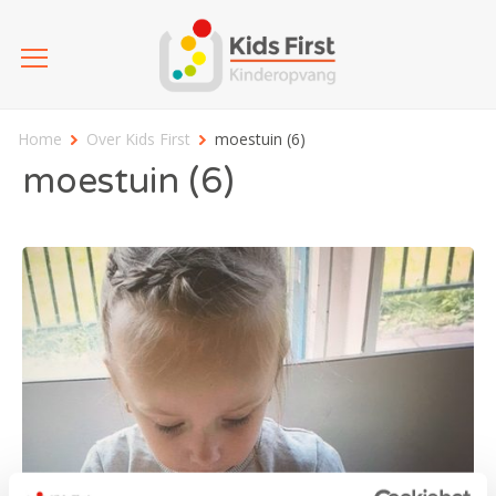
Home
Over Kids First
moestuin (6)
moestuin (6)