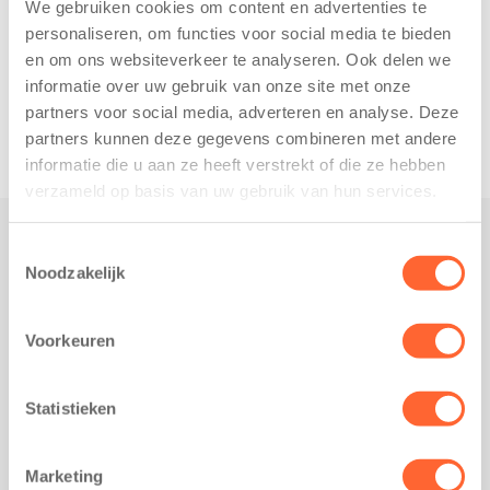
We gebruiken cookies om content en advertenties te
personaliseren, om functies voor social media te bieden
en om ons websiteverkeer te analyseren. Ook delen we
informatie over uw gebruik van onze site met onze
partners voor social media, adverteren en analyse. Deze
partners kunnen deze gegevens combineren met andere
informatie die u aan ze heeft verstrekt of die ze hebben
verzameld op basis van uw gebruik van hun services.
Toestemmingsselectie
Praktisch
Noodzakelijk
Werken bij Kids First
Nieuws over Kids First
Voorkeuren
Wijzigen opvangcontract
Opzeggen opvangcontract
Statistieken
Contact
Kantoor Groningen
Marketing
Friesestraatweg 215b