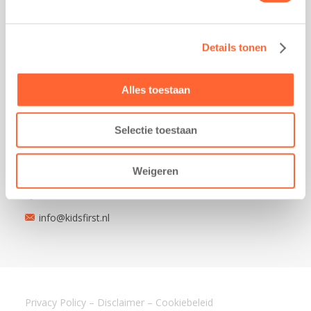
9743 AD Groningen
Kantoor Akkrum
Details tonen
Hopmanshof 5
8491 BK Akkrum
Alles toestaan
Kantoor Mijdrecht
Postbus 1030
3640 BA Mijdrecht
Selectie toestaan
Kantoor Assen
Lauwers 4
Weigeren
9405 BL Assen
088-0350400
info@kidsfirst.nl
Privacy Policy
–
Disclaimer
–
Cookiebeleid