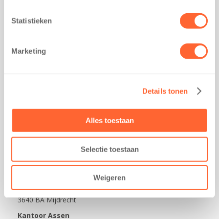
Praktisch
Statistieken
Werken bij Kids First
Nieuws over Kids First
Marketing
Wijzigen opvangcontract
Opzeggen opvangcontract
Contact
Details tonen
Kantoor Groningen
Friesestraatweg 215b
Alles toestaan
9743 AD Groningen
Kantoor Akkrum
Selectie toestaan
Hopmanshof 5
8491 BK Akkrum
Kantoor Mijdrecht
Weigeren
Postbus 1030
3640 BA Mijdrecht
Kantoor Assen