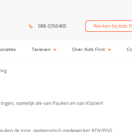
088-0350400
Werken bij Kids F
ocaties
Tarieven
Over Kids First
Co
ring
ingen, namelijk die van Paulien en van Klazien!
Paulien de Jong, pedagogisch medewerker KDV/BSO