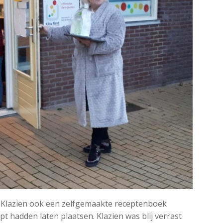
g Klazien ook een zelfgemaakte receptenboek
t hadden laten plaatsen. Klazien was blij verrast