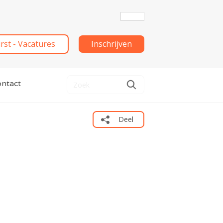
irst - Vacatures
Inschrijven
ntact
Deel