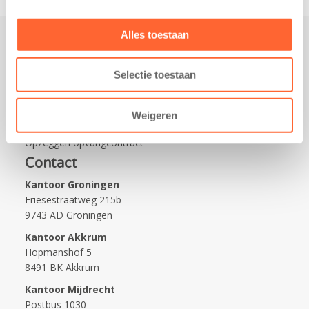
Alles toestaan
Praktisch
Selectie toestaan
Werken bij Kids First
Nieuws over Kids First
Weigeren
Wijzigen opvangcontract
Opzeggen opvangcontract
Contact
Kantoor Groningen
Friesestraatweg 215b
9743 AD Groningen
Kantoor Akkrum
Hopmanshof 5
8491 BK Akkrum
Kantoor Mijdrecht
Postbus 1030