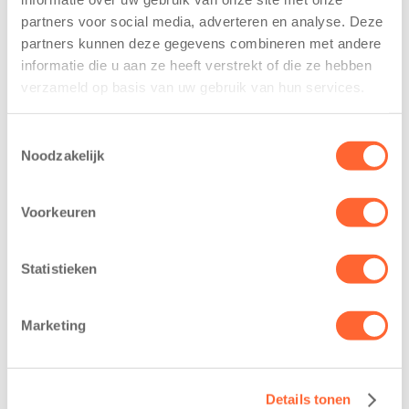
Mini 4 Mijl
wijk Wiarda in
Leeuwarden
partners voor social media, adverteren en analyse. Deze
7 augustus 2026
partners kunnen deze gegevens combineren met andere
11 juni 2026
Eelde, 6 augustus
informatie die u aan ze heeft verstrekt of die ze hebben
Leeuwarden –
2026 – Kinderen
verzameld op basis van uw gebruik van hun services.
Kids First
van BSO De
Kinderopvang
Westerburcht in
Toestemmingsselectie
heeft een
Eelde trainden
Noodzakelijk
belangrijke stap
donderdag alvast
gezet voor de
voor de Kids First
Voorkeuren
realisatie van een
Mini 4 Mijl. Zij
nieuw
kregen een…
kindcentrum in
Statistieken
de wijk Wiarda in
Leeuwarden Zuid.
Marketing
Na…
Details tonen