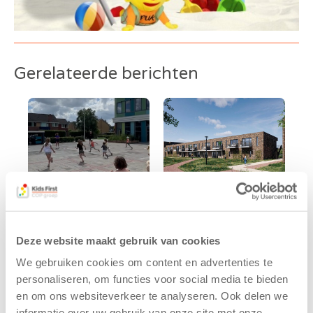
Gerelateerde berichten
Kinderen BSO
Kids First
Deze website maakt gebruik van cookies
De
tekent
We gebruiken cookies om content en advertenties te
Westerburcht
koopcontract
personaliseren, om functies voor social media te bieden
trainen alvast
voor nieuw
en om ons websiteverkeer te analyseren. Ook delen we
voor Kids First
kindcentrum in
informatie over uw gebruik van onze site met onze