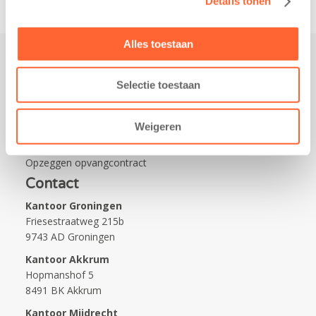
Details tonen
Alles toestaan
Praktisch
Selectie toestaan
Werken bij Kids First
Nieuws over Kids First
Weigeren
Wijzigen opvangcontract
Opzeggen opvangcontract
Contact
Kantoor Groningen
Friesestraatweg 215b
9743 AD Groningen
Kantoor Akkrum
Hopmanshof 5
8491 BK Akkrum
Kantoor Mijdrecht