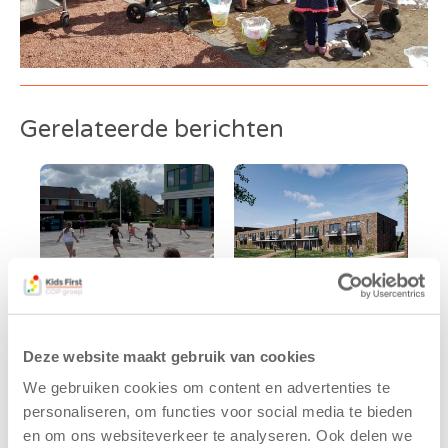
Gerelateerde berichten
Deze website maakt gebruik van cookies
Kinderen BSO
Kids First
De
tekent
We gebruiken cookies om content en advertenties te
Westerburcht
koopcontract
personaliseren, om functies voor social media te bieden
trainen alvast
voor nieuw
en om ons websiteverkeer te analyseren. Ook delen we