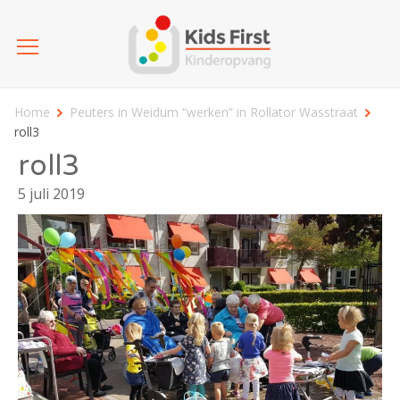
Home
Peuters in Weidum “werken” in Rollator Wasstraat
roll3
roll3
5 juli 2019