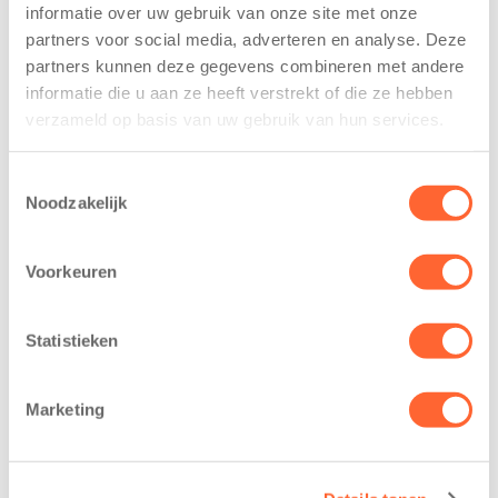
voor Kids First
kindcentrum in
informatie over uw gebruik van onze site met onze
Mini 4 Mijl
wijk Wiarda in
partners voor social media, adverteren en analyse. Deze
Leeuwarden
7 augustus 2026
partners kunnen deze gegevens combineren met andere
11 juni 2026
informatie die u aan ze heeft verstrekt of die ze hebben
Eelde, 6 augustus
verzameld op basis van uw gebruik van hun services.
Leeuwarden –
2026 – Kinderen
Kids First
van BSO De
Toestemmingsselectie
Kinderopvang
Westerburcht in
Noodzakelijk
heeft een
Eelde trainden
belangrijke stap
donderdag alvast
gezet voor de
voor de Kids First
Voorkeuren
realisatie van een
Mini 4 Mijl. Zij
nieuw
kregen een…
Statistieken
kindcentrum in
de wijk Wiarda in
Leeuwarden Zuid.
Marketing
Na…