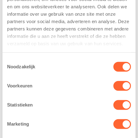
De
tekent
en om ons websiteverkeer te analyseren. Ook delen we
Westerburcht
koopcontract
informatie over uw gebruik van onze site met onze
trainen alvast
voor nieuw
partners voor social media, adverteren en analyse. Deze
voor Kids First
kindcentrum in
Mini 4 Mijl
wijk Wiarda in
partners kunnen deze gegevens combineren met andere
Leeuwarden
informatie die u aan ze heeft verstrekt of die ze hebben
7 augustus 2026
verzameld op basis van uw gebruik van hun services.
11 juni 2026
Eelde, 6 augustus
Leeuwarden –
2026 – Kinderen
Toestemmingsselectie
Kids First
van BSO De
Noodzakelijk
Kinderopvang
Westerburcht in
heeft een
Eelde trainden
Voorkeuren
belangrijke stap
donderdag alvast
gezet voor de
voor de Kids First
realisatie van een
Mini 4 Mijl. Zij
Statistieken
nieuw
kregen een…
kindcentrum in
Marketing
de wijk Wiarda in
Leeuwarden Zuid.