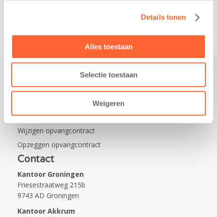
Na…
Details tonen
Alles toestaan
Selectie toestaan
Praktisch
Werken bij Kids First
Weigeren
Nieuws over Kids First
Wijzigen opvangcontract
Opzeggen opvangcontract
Contact
Kantoor Groningen
Friesestraatweg 215b
9743 AD Groningen
Kantoor Akkrum