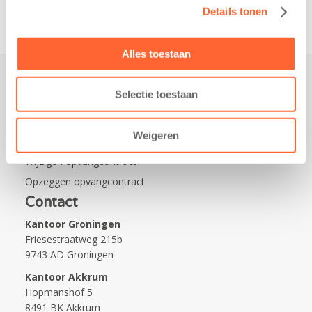
Details tonen
Alles toestaan
Selectie toestaan
Praktisch
Werken bij Kids First
Weigeren
Nieuws over Kids First
Wijzigen opvangcontract
Opzeggen opvangcontract
Contact
Kantoor Groningen
Friesestraatweg 215b
9743 AD Groningen
Kantoor Akkrum
Hopmanshof 5
8491 BK Akkrum