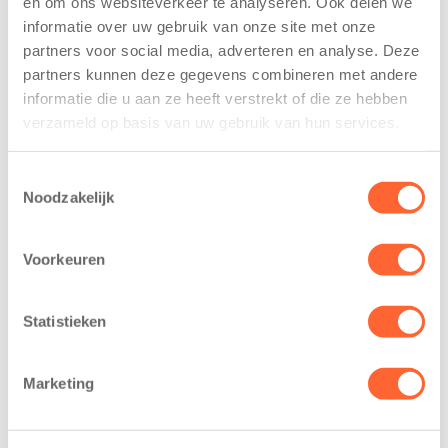
en om ons websiteverkeer te analyseren. Ook delen we
trainen alvast
voor nieuw
informatie over uw gebruik van onze site met onze
voor Kids First
kindcentrum in
partners voor social media, adverteren en analyse. Deze
Mini 4 Mijl
wijk Wiarda in
partners kunnen deze gegevens combineren met andere
Leeuwarden
7 augustus 2026
informatie die u aan ze heeft verstrekt of die ze hebben
11 juni 2026
verzameld op basis van uw gebruik van hun services.
Eelde, 6 augustus
Leeuwarden –
2026 – Kinderen
Kids First
van BSO De
Toestemmingsselectie
Kinderopvang
Noodzakelijk
Westerburcht in
heeft een
Eelde trainden
belangrijke stap
donderdag alvast
Voorkeuren
gezet voor de
voor de Kids First
realisatie van een
Mini 4 Mijl. Zij
nieuw
Statistieken
kregen een…
kindcentrum in
de wijk Wiarda in
Marketing
Leeuwarden Zuid.
Na…