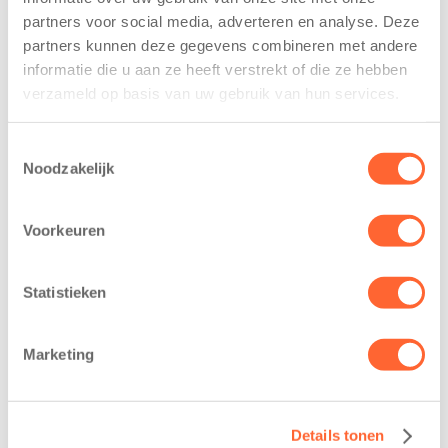
11 juni 2026
13 mei 2026
partners voor social media, adverteren en analyse. Deze
Leeuwarden –
De jongste
partners kunnen deze gegevens combineren met andere
Kids First
deelnemers van
informatie die u aan ze heeft verstrekt of die ze hebben
Kinderopvang
het grootste
verzameld op basis van uw gebruik van hun services.
heeft een
loopfeest van
belangrijke stap
Noord-Nederland
Toestemmingsselectie
gezet voor de
staan dit jaar
Noodzakelijk
realisatie van een
extra in de
nieuw
spotlight. Kids
Voorkeuren
kindcentrum in
First
de wijk Wiarda in
Kinderopvang is
Leeuwarden Zuid.
namelijk de
Statistieken
Na…
nieuwe
naamsponsor
Marketing
van…
Details tonen