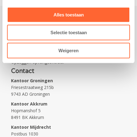
Alles toestaan
Praktisch
Selectie toestaan
Werken bij Kids First
Nieuws over Kids First
Weigeren
Wijzigen opvangcontract
Opzeggen opvangcontract
Contact
Kantoor Groningen
Friesestraatweg 215b
9743 AD Groningen
Kantoor Akkrum
Hopmanshof 5
8491 BK Akkrum
Kantoor Mijdrecht
Postbus 1030