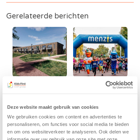
Gerelateerde berichten
Kids First
Kids First
tekent
nieuwe
koopcontract
naamsponsor
Deze website maakt gebruik van cookies
voor nieuw
van de Mini 4
kindcentrum in
Mijl tijdens de
We gebruiken cookies om content en advertenties te
wijk Wiarda in
Menzis 4 Mijl
personaliseren, om functies voor social media te bieden
Leeuwarden
van Groningen
en om ons websiteverkeer te analyseren. Ook delen we
informatie over uw gebruik van onze site met onze