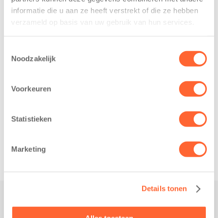
Kids First
van BSO De
informatie die u aan ze heeft verstrekt of die ze hebben
Kinderopvang
Westerburcht in
verzameld op basis van uw gebruik van hun services.
heeft een
Eelde trainden
belangrijke stap
donderdag alvast
Toestemmingsselectie
gezet voor de
voor de Kids First
Noodzakelijk
realisatie van een
Mini 4 Mijl. Zij
nieuw
kregen een…
Voorkeuren
kindcentrum in
de wijk Wiarda in
Leeuwarden Zuid.
Statistieken
Na…
Marketing
Details tonen
Praktisch
Alles toestaan