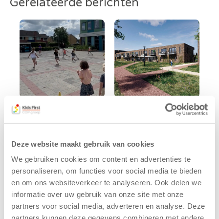
Gerelateerde berichten
Kinderen BSO
Kids First
De
tekent
Westerburcht
koopcontract
Deze website maakt gebruik van cookies
trainen alvast
voor nieuw
We gebruiken cookies om content en advertenties te
voor Kids First
kindcentrum in
Mini 4 Mijl
wijk Wiarda in
personaliseren, om functies voor social media te bieden
Leeuwarden
en om ons websiteverkeer te analyseren. Ook delen we
7 augustus 2026
informatie over uw gebruik van onze site met onze
11 juni 2026
Eelde, 6 augustus
partners voor social media, adverteren en analyse. Deze
Leeuwarden –
2026 – Kinderen
partners kunnen deze gegevens combineren met andere