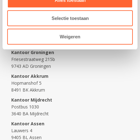
Werken bij Kids First
Nieuws over Kids First
Selectie toestaan
Wijzigen opvangcontract
Opzeggen opvangcontract
Weigeren
Contact
Kantoor Groningen
Friesestraatweg 215b
9743 AD Groningen
Kantoor Akkrum
Hopmanshof 5
8491 BK Akkrum
Kantoor Mijdrecht
Postbus 1030
3640 BA Mijdrecht
Kantoor Assen
Lauwers 4
9405 BL Assen