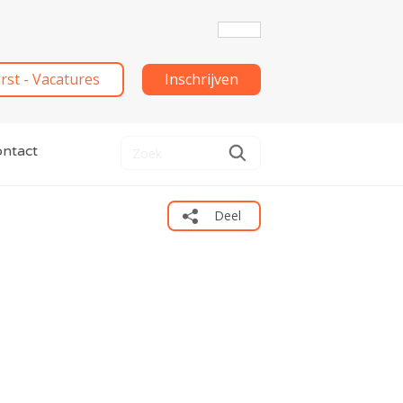
irst - Vacatures
Inschrijven
ntact
Deel