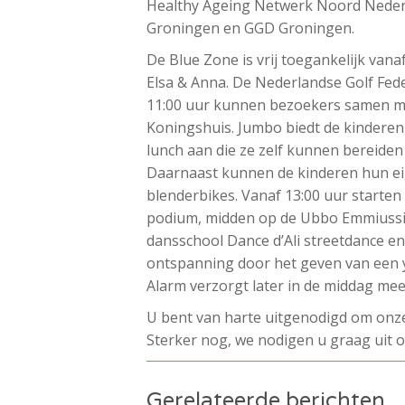
Healthy Ageing Netwerk Noord Neder
Groningen en GGD Groningen.
De Blue Zone is vrij toegankelijk va
Elsa & Anna. De Nederlandse Golf Feder
11:00 uur kunnen bezoekers samen met
Koningshuis. Jumbo biedt de kinderen,
lunch aan die ze zelf kunnen bereide
Daarnaast kunnen de kinderen hun ei
blenderbikes. Vanaf 13:00 uur starten
podium, midden op de Ubbo Emmiussin
dansschool Dance d’Ali streetdance e
ontspanning door het geven van een y
Alarm verzorgt later in de middag mee
U bent van harte uitgenodigd om on
Sterker nog, we nodigen u graag uit 
Gerelateerde berichten