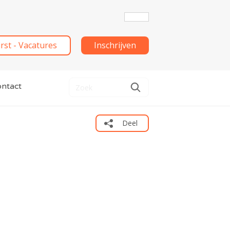
irst - Vacatures
Inschrijven
ntact
Deel