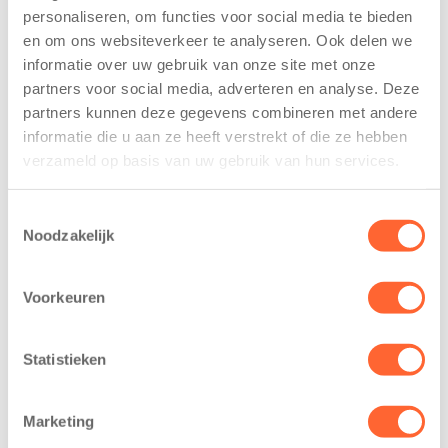
personaliseren, om functies voor social media te bieden
Kinderen BSO
Kids First
en om ons websiteverkeer te analyseren. Ook delen we
De
tekent
informatie over uw gebruik van onze site met onze
Westerburcht
koopcontract
trainen alvast
voor nieuw
partners voor social media, adverteren en analyse. Deze
voor Kids First
kindcentrum in
partners kunnen deze gegevens combineren met andere
Mini 4 Mijl
wijk Wiarda in
informatie die u aan ze heeft verstrekt of die ze hebben
Leeuwarden
verzameld op basis van uw gebruik van hun services.
7 augustus 2026
11 juni 2026
Eelde, 6 augustus
Toestemmingsselectie
Leeuwarden –
2026 – Kinderen
Noodzakelijk
Kids First
van BSO De
Kinderopvang
Westerburcht in
heeft een
Voorkeuren
Eelde trainden
belangrijke stap
donderdag alvast
gezet voor de
voor de Kids First
Statistieken
realisatie van een
Mini 4 Mijl. Zij
nieuw
kregen een…
Marketing
kindcentrum in