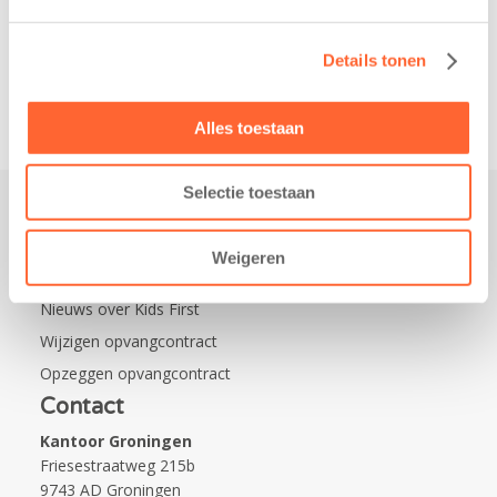
de wijk Wiarda in
Leeuwarden Zuid.
Na…
Details tonen
Alles toestaan
Selectie toestaan
Praktisch
Weigeren
Werken bij Kids First
Nieuws over Kids First
Wijzigen opvangcontract
Opzeggen opvangcontract
Contact
Kantoor Groningen
Friesestraatweg 215b
9743 AD Groningen